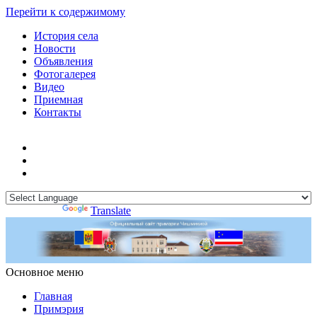
Перейти к содержимому
История села
Новости
Объявления
Фотогалерея
Видео
Приемная
Контакты
Powered by
Translate
Основное меню
Примэрия Чишмикиой
Официальный сайт учреждения
Примэрия Чишмикиой
Главная
Примэрия