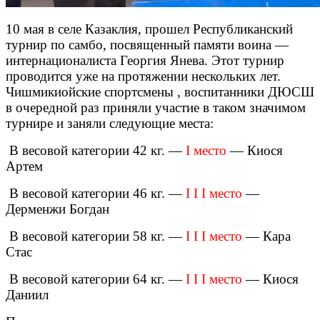
10 мая в селе Казаклия, прошел Республиканский
турнир по самбо, посвященный памяти воина —
интернационалиста Георгия Янева. Этот турнир
проводится уже на протяжении нескольких лет.
Чишмикиойские спортсмены , воспитанники ДЮСШ
в очередной раз приняли участие в таком значимом
турнире и заняли следующие места:
В весовой категории 42 кг. —
I место
— Киося
Артем
В весовой категории 46 кг. —
I I I место
—
Дерменжи Богдан
В весовой категории 58 кг. —
I I I место
— Кара
Стас
В весовой категории 64 кг. —
I I I место
— Киося
Даниил