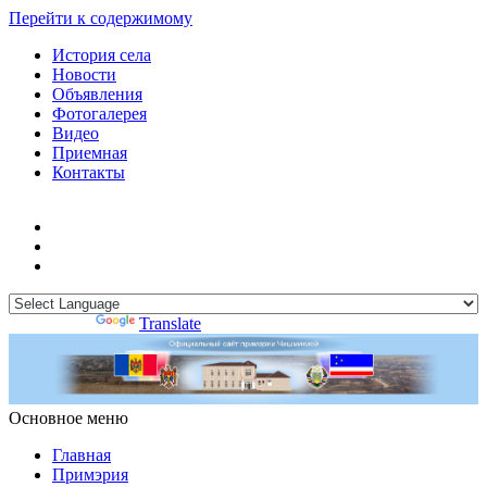
Перейти к содержимому
История села
Новости
Объявления
Фотогалерея
Видео
Приемная
Контакты
Powered by
Translate
Основное меню
Примэрия Чишмикиой
Официальный сайт учреждения
Примэрия Чишмикиой
Главная
Примэрия