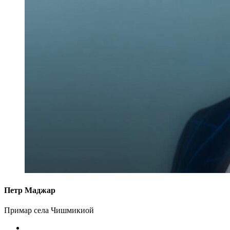
Петр Маджар
Примар села Чишмикиой