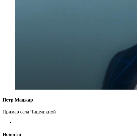
Петр Маджар
Примар села Чишмикиой
Новости