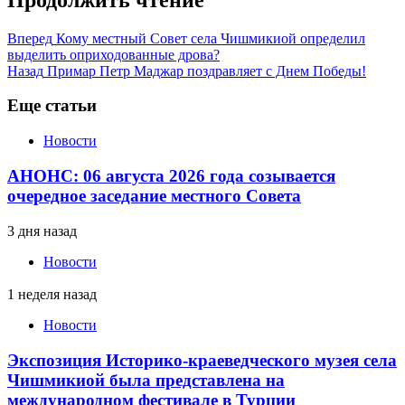
Вперед
Кому местный Совет села Чишмикиой определил
выделить оприходованные дрова?
Назад
Примар Петр Маджар поздравляет с Днем Победы!
Еще статьи
Новости
АНОНС: 06 августа 2026 года созывается
очередное заседание местного Совета
3 дня назад
Новости
1 неделя назад
Новости
Экспозиция Историко-краеведческого музея села
Чишмикиой была представлена на
международном фестивале в Турции