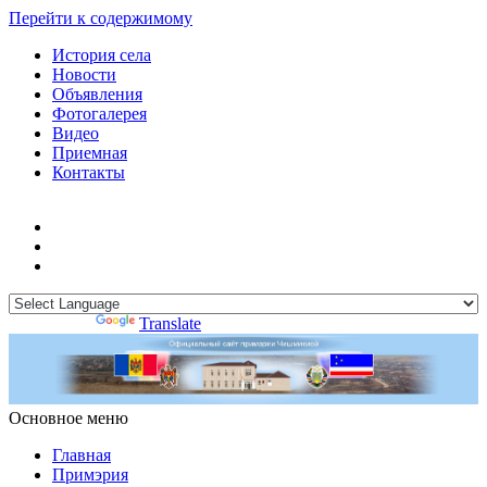
Перейти к содержимому
История села
Новости
Объявления
Фотогалерея
Видео
Приемная
Контакты
Powered by
Translate
Основное меню
Примэрия Чишмикиой
Официальный сайт учреждения
Примэрия Чишмикиой
Главная
Примэрия