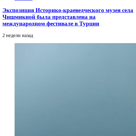
Экспозиция Историко-краеведческого музея села
Чишмикиой была представлена на
международном фестивале в Турции
2 недели назад