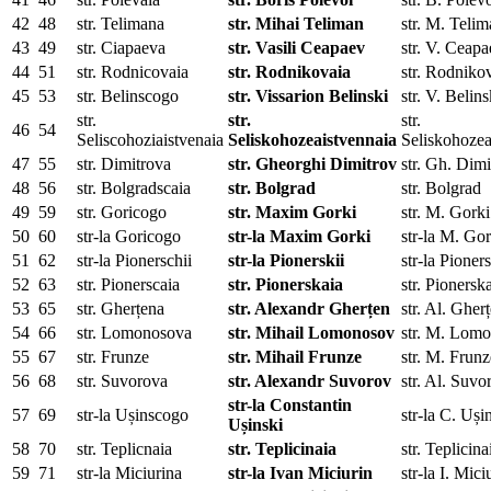
42
48
str. Telimana
str. Mihai Teliman
str. M. Teli
43
49
str. Ciapaeva
str. Vasili Ceapaev
str. V. Ceap
44
51
str. Rodnicovaia
str. Rodnikovaia
str. Rodniko
45
53
str. Belinscogo
str. Vissarion Belinski
str. V. Belins
str.
str.
str.
46
54
Seliscohoziaistvenaia
Seliskohozeaistvennaia
Seliskohozea
47
55
str. Dimitrova
str. Gheorghi Dimitrov
str. Gh. Dimi
48
56
str. Bolgradscaia
str. Bolgrad
str. Bolgrad
49
59
str. Goricogo
str. Maxim Gorki
str. M. Gorki
50
60
str-la Goricogo
str-la Maxim Gorki
str-la M. Gor
51
62
str-la Pionerschii
str-la Pionerskii
str-la Pioner
52
63
str. Pionerscaia
str. Pionerskaia
str. Pionersk
53
65
str. Gherțena
str. Alexandr Gherțen
str. Al. Gher
54
66
str. Lomonosova
str. Mihail Lomonosov
str. M. Lom
55
67
str. Frunze
str. Mihail Frunze
str. M. Frunz
56
68
str. Suvorova
str. Alexandr Suvorov
str. Al. Suvo
str
-la Constantin
57
69
str-la Ușinscogo
str-la C. Uși
Ușinski
58
70
str. Teplicnaia
str. Teplicinaia
str. Teplicina
59
71
str-la Miciurina
str-la Ivan Miciurin
str-la I. Mici