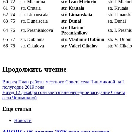
60
72
str. Miciurina
str. Ivan Miciurin
str. I. Miciur
61
73
str. Crutaia
str. Krutaia
str. Krutaia
62
74
str. Limanscaia
str. Limanskaia
str. Limansk
63
75
str. Dunaiscaia
str. Dunai
str. Dunai
str. Illarion
64
76
str. Preanișnicova
str. I. Preani
Preanișnikov
65
77
str. Dubinina
str. Vladimir Dubinin
str. V. Dubin
66
78
str. Cikalova
str. Valeri Cikalov
str. V. Cikal
Продолжить чтение
Вперед
План работы местного Совета села Чишмикиой на I
полугодие 2019 года
Назад
12 декабря созывается внеочередное заседание Совета
села Чишмикиой
Еще статьи
Новости
АНОНС: 06 августа 2026 года созывается