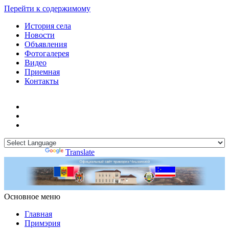
Перейти к содержимому
История села
Новости
Объявления
Фотогалерея
Видео
Приемная
Контакты
Powered by
Translate
Основное меню
Примэрия Чишмикиой
Официальный сайт учреждения
Примэрия Чишмикиой
Главная
Примэрия