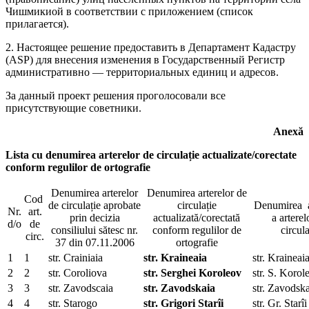
Чишмикиой в соответствии с приложением (список
прилагается).
2. Настоящее решение предоставить в Департамент Кадастру
(ASP) для внесения изменения в Государственный Регистр
административно — территориальных единиц и адресов.
За данный проект решения проголосовали все
присутствующие советники.
Anexă
Lista cu denumirea arterelor de circulație actualizate/corectate
conform regulilor de ortografie
Denumirea arterelor
Denumirea arterelor de
Cod
de circulație aprobate
circulație
Denumirea a
Nr.
art.
prin decizia
actualizată/corectată
a arterel
d/o
de
consiliului sătesc nr.
conform regulilor de
circula
circ.
37 din 07.11.2006
ortografie
1
1
str. Crainiaia
str. Kraineaia
str. Kraineai
2
2
str. Coroliova
str. Serghei Koroleov
str. S. Korol
3
3
str. Zavodscaia
str. Zavodskaia
str. Zavodsk
4
4
str. Starogo
str. Grigori Starîi
str. Gr. Starîi