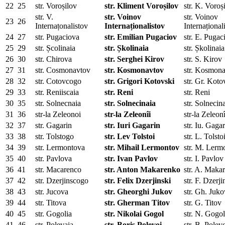
22
25
str. Voroșilov
str. Kliment Voroșilov
str. K. Voroș
str. V.
str. Voinov
str. Voinov
23
26
Internațonalistov
Internaționalistov
Internațional
24
27
str. Pugaciova
str. Emilian Pugaciov
str. E. Pugac
25
29
str. Școlinaia
str. Șkolinaia
str. Șkolinaia
26
30
str. Chirova
str. Serghei Kirov
str. S. Kirov
27
31
str. Cosmonavtov
str. Kosmonavtov
str. Kosmon
28
32
str. Cotovcogo
str. Grigori Kotovski
str. Gr. Koto
29
33
str. Reniiscaia
str. Reni
str. Reni
30
35
str. Solnecnaia
str. Solnecinaia
str. Solnecin
31
36
str-la Zeleonoi
str-la Zeleonîi
str-la Zeleonî
32
37
str. Gagarin
str. Iuri Gagarin
str. Iu. Gaga
33
38
str. Tolstogo
str. Lev Tolstoi
str. L. Tolsto
34
39
str. Lermontova
str. Mihail Lermontov
str. M. Lerm
35
40
str. Pavlova
str. Ivan Pavlov
str. I. Pavlov
36
41
str. Macarenco
str. Anton Makarenko
str. A. Maka
37
42
str. Dzerjinscogo
str. Felix Dzerjinski
str. F. Dzerji
38
43
str. Jucova
str. Gheorghi Jukov
str. Gh. Juko
39
44
str. Titova
str. Gherman Titov
str. G. Titov
40
45
str. Gogolia
str. Nikolai Gogol
str. N. Gogol
41
46
str. Polevaia
str. Boris Polevoi
str. B. Polev