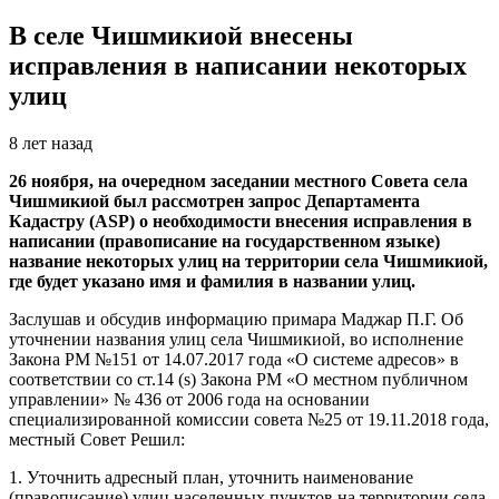
В селе Чишмикиой внесены
исправления в написании некоторых
улиц
8 лет назад
26 ноября, на очередном заседании местного Совета села
Чишмикиой был рассмотрен запрос Департамента
Кадастру (ASP) о необходимости внесения исправления в
написании (правописание на государственном языке)
название некоторых улиц на территории села Чишмикиой,
где будет указано имя и фамилия в названии улиц.
Заслушав и обсудив информацию примара Маджар П.Г. Об
уточнении названия улиц села Чишмикиой, во исполнение
Закона РМ №151 от 14.07.2017 года «О системе адресов» в
соответствии со ст.14 (s) Закона РМ «О местном публичном
управлении» № 436 от 2006 года на основании
специализированной комиссии совета №25 от 19.11.2018 года,
местный Совет Решил:
1. Уточнить адресный план, уточнить наименование
(правописание) улиц населенных пунктов на территории села