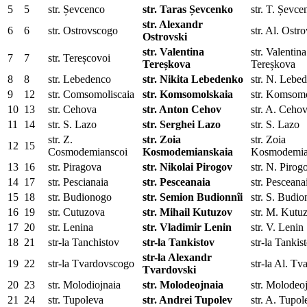
5
5
str. Șevcenco
str. Taras Șevcenko
str. T. Șevc
str. Alexandr
6
6
str. Ostrovscogo
str. Al. Ostr
Ostrovski
str. Valentina
str. Valentina
7
7
str. Tereșcovoi
Tereșkova
Tereșkova
8
8
str. Lebedenco
str. Nikita Lebedenko
str. N. Lebe
9
12
str. Comsomoliscaia
str. Komsomolskaia
str. Komsom
10
13
str. Cehova
str. Anton Cehov
str. A. Ceho
11
14
str. S. Lazo
str. Serghei Lazo
str. S. Lazo
str. Z.
str. Zoia
str. Zoia
12
15
Cosmodemianscoi
Kosmodemianskaia
Kosmodemia
13
16
str. Piragova
str. Nikolai Pirogov
str. N. Pirog
14
17
str. Pescianaia
str. Pesceanaia
str. Pesceana
15
18
str. Budionogo
str. Semion Budionnîi
str. S. Budio
16
19
str. Cutuzova
str. Mihail Kutuzov
str. M. Kutu
17
20
str. Lenina
str. Vladimir Lenin
str. V. Lenin
18
21
str-la Tanchistov
str-la Tankistov
str-la Tankis
str-la Alexandr
19
22
str-la Tvardovscogo
str-la Al. Tv
Tvardovski
20
23
str. Molodiojnaia
str. Molodeojnaia
str. Molodeo
21
24
str. Tupoleva
str. Andrei Tupolev
str. A. Tupol