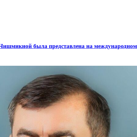
а Чишмикиой была представлена на международном