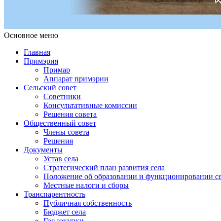
Основное меню
Примэрия Чишмикиой
Официальный сайт учреждения
Примэрия Чишмикиой
Главная
Примэрия
Примар
Аппарат примэрии
Сельский совет
Советники
Консультативные комиссии
Решения совета
Общественный совет
Члены совета
Решения
Документы
Устав села
Стратегический план развития села
Положение об образовании и функционировании се
Местные налоги и сборы
Транспарентность
Публичная собственность
Бюджет села
Гос.закупки