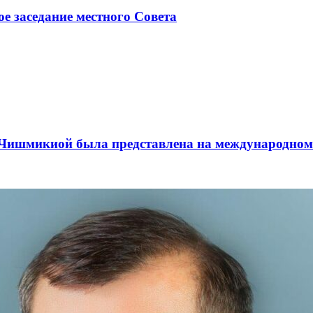
ое заседание местного Совета
а Чишмикиой была представлена на международном