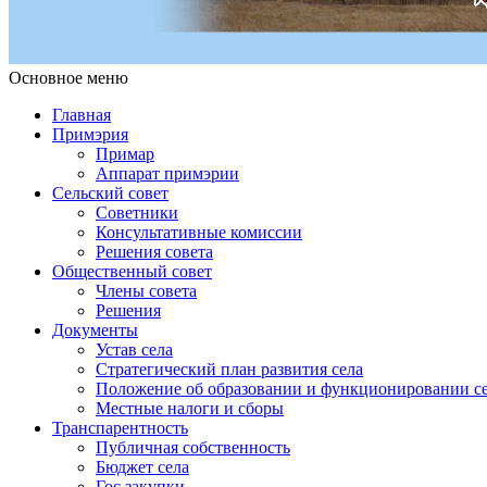
Основное меню
Примэрия Чишмикиой
Официальный сайт учреждения
Примэрия Чишмикиой
Главная
Примэрия
Примар
Аппарат примэрии
Сельский совет
Советники
Консультативные комиссии
Решения совета
Общественный совет
Члены совета
Решения
Документы
Устав села
Стратегический план развития села
Положение об образовании и функционировании се
Местные налоги и сборы
Транспарентность
Публичная собственность
Бюджет села
Гос.закупки