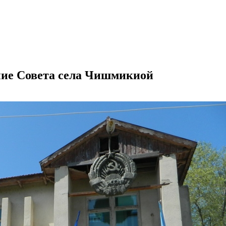
ание Совета села Чишмикиой