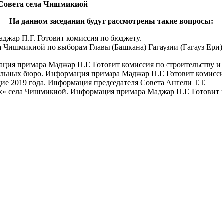
е Совета села Чишмикиой
На данном заседании будут рассмотрены такие вопросы:
джар П.Г. Готовит комиссия по бюджету.
а Чишмикиой по выборам Главы (Башкана) Гагаузии (Гагауз Ери)
ация примара Маджар П.Г. Готовит комиссия по строительству 
ельных бюро. Информация примара Маджар П.Г. Готовит комисси
дие 2019 года. Информация председателя Совета Ангели Т.Т.
luk» села Чишмикиой. Информация примара Маджар П.Г. Готовит 