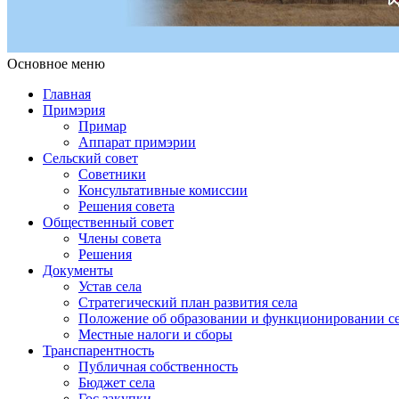
Основное меню
Примэрия Чишмикиой
Официальный сайт учреждения
Примэрия Чишмикиой
Главная
Примэрия
Примар
Аппарат примэрии
Сельский совет
Советники
Консультативные комиссии
Решения совета
Общественный совет
Члены совета
Решения
Документы
Устав села
Стратегический план развития села
Положение об образовании и функционировании се
Местные налоги и сборы
Транспарентность
Публичная собственность
Бюджет села
Гос.закупки