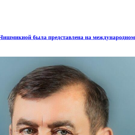
а Чишмикиой была представлена на международном