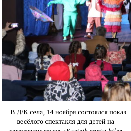
показ
В Д/К села, 14 ноября состоялся
весёлого спектакля
для детей на
«Kecicik angisi biler
гагаузском языке