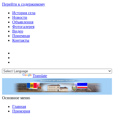
Перейти к содержимому
История села
Новости
Объявления
Фотогалерея
Видео
Приемная
Контакты
Powered by
Translate
Основное меню
Примэрия Чишмикиой
Официальный сайт учреждения
Примэрия Чишмикиой
Главная
Примэрия