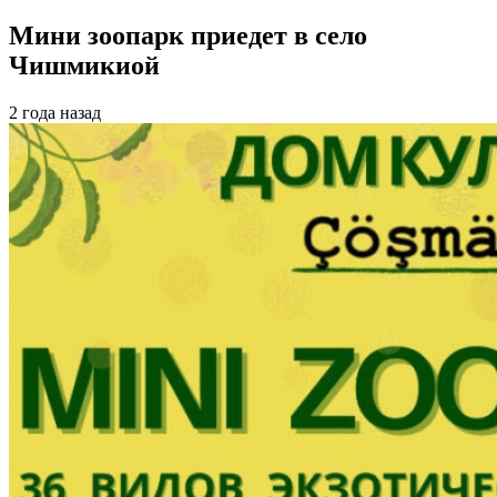
Мини зоопарк приедет в село
Чишмикиой
2 года назад