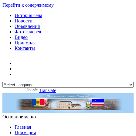
Перейти к содержимому
История села
Новости
Объявления
Фотогалерея
Видео
Приемная
Контакты
Powered by
Translate
Основное меню
Примэрия Чишмикиой
Официальный сайт учреждения
Примэрия Чишмикиой
Главная
Примэрия