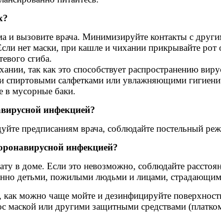
х?
а и вызовите врача. Минимизируйте контакты с друг
сли нет маски, при кашле и чихании прикрывайте рот 
евого сгиба.
хании, так как это способствует распространению вир
и спиртовыми салфетками или увлажняющими гигиени
е в мусорные баки.
навирусной инфекцией?
едуйте предписаниям врача, соблюдайте постельный ре
/коронавирусной инфекцией?
у в доме. Если это невозможно, соблюдайте расстояни
енно детьми, пожилыми людьми и лицами, страдающим
у, как можно чаще мойте и дезинфицируйте поверхнос
ос маской или другими защитными средствами (платко