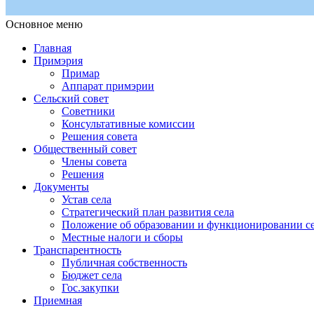
Основное меню
Примэрия Чишмикиой
Официальный сайт учреждения
Примэрия Чишмикиой
Главная
Примэрия
Примар
Аппарат примэрии
Сельский совет
Советники
Консультативные комиссии
Решения совета
Общественный совет
Члены совета
Решения
Документы
Устав села
Стратегический план развития села
Положение об образовании и функционировании се
Местные налоги и сборы
Транспарентность
Публичная собственность
Бюджет села
Гос.закупки
Приемная