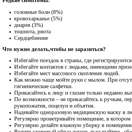
Редкие симптомы:
головные боли (8%)
кровохарканье (5%)
диарея (3%)
тошнота, рвота
Сердцебиение
Что нужно делать,чтобы не заразиться?
Избегайте поездок в страны, где регистрируютс
Избегайте контактов с людьми, имеющими призна
Избегайте мест массового скопления людей.
Как можно чаще мойте руки с мылом. При отсут
гигиенические салфетки.
Прикасайтесь к лицу и глазам только недавно в
По возможности – не прикасайтесь к ручкам, пе
рукопожатия, поцелуи и объятия.
Надевайте одноразовую медицинскую маску в лю
Регулярно проветривайте помещение, в котором 
Регулярно делайте влажную уборку в помещении,
Ведите здоровый образ жизни, высыпайтесь, сба