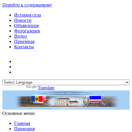
Перейти к содержимому
История села
Новости
Объявления
Фотогалерея
Видео
Приемная
Контакты
Powered by
Translate
Основное меню
Примэрия Чишмикиой
Официальный сайт учреждения
Примэрия Чишмикиой
Главная
Примэрия